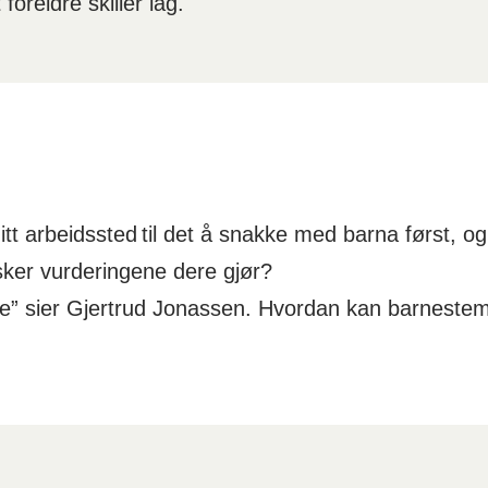
foreldre skiller lag.
ditt arbeidssted til det å snakke med barna først, 
sker vurderingene dere gjør?
ne” sier Gjertrud Jonassen. Hvordan kan barneste