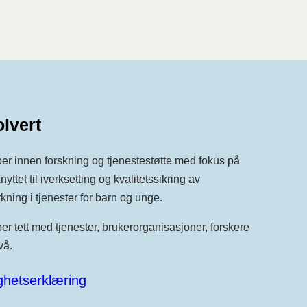
lvert
ber innen forskning og tjenestestøtte med fokus på
nyttet til iverksetting og kvalitetssikring av
ning i tjenester for barn og unge.
ber tett med tjenester, brukerorganisasjoner, forskere
vå.
ighetserklæring