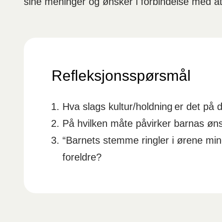
sine meninger og ønsker i forbindelse med at 
Refleksjonsspørsmål
Hva slags kultur/holdning er det på 
På hvilken måte påvirker barnas øn
“Barnets stemme ringler i ørene mi
foreldre?