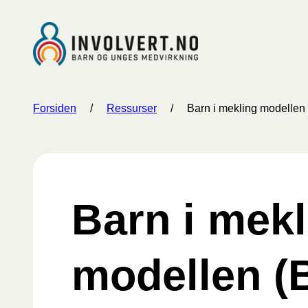
Hopp
til
innhold
Forsiden
/
Ressurser
/
Barn i mekling modellen
Barn i mekl
modellen (