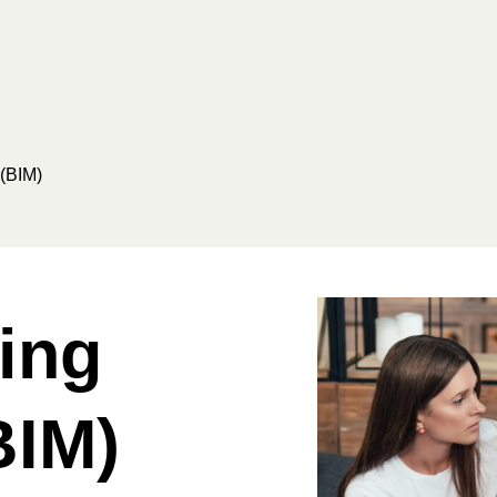
 (BIM)
ing
BIM)