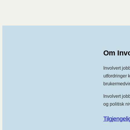
Om Invo
Involvert job
utfordringer k
brukermedvirk
Involvert job
og politisk ni
Tilgjengel