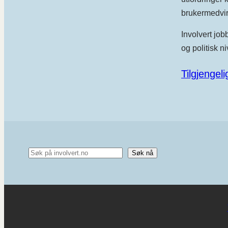
brukermedvirk
Involvert job
og politisk ni
Tilgjengel
Søk nå
Søk