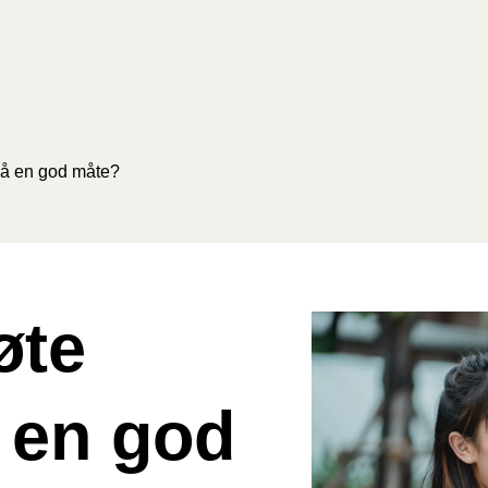
å en god måte?
øte
 en god