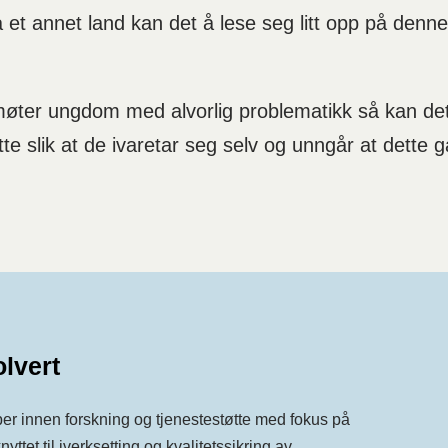
t annet land kan det å lese seg litt opp på denne
ter ungdom med alvorlig problematikk så kan det f
tte slik at de ivaretar seg selv og unngår at dette
lvert
ber innen forskning og tjenestestøtte med fokus på
nyttet til iverksetting og kvalitetssikring av