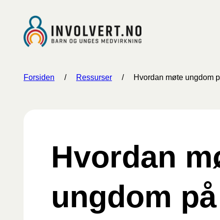
Hopp
til
innhold
Forsiden
/
Ressurser
/
Hvordan møte ungdom p
Hvordan m
ungdom på