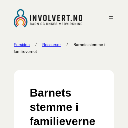
Hopp
til
innhold
Forsiden
/
Ressurser
/
Barnets stemme i
familievernet
Barnets
stemme i
familieverne