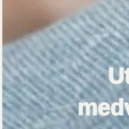
U
medv